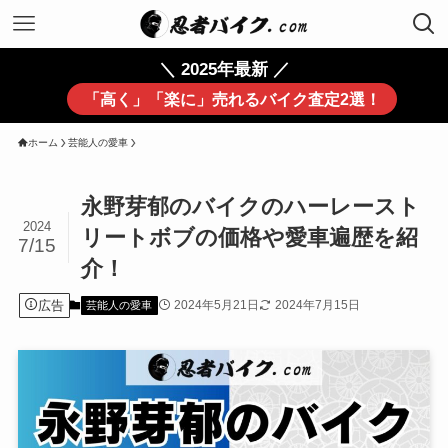
＼ 2025年最新 ／
「高く」「楽に」売れるバイク査定2選！
ホーム
芸能人の愛車
永野芽郁のバイクのハーレースト
2024
リートボブの価格や愛車遍歴を紹
7/15
介！
広告
2024年5月21日
2024年7月15日
芸能人の愛車